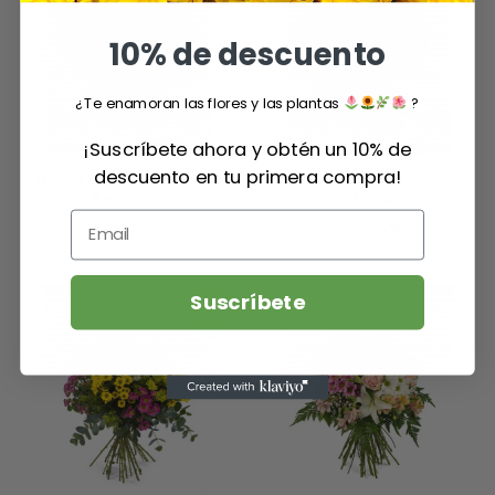
10% de descuento
¿Te enamoran las flores y las plantas
?
¡Suscríbete ahora y obtén un 10% de
descuento en tu primera compra!
Ramo Variado Colores
Ramo Variado Colores
Amarillos
Claros
40.00
€
40.00
€
Suscríbete
TOP
VENTAS