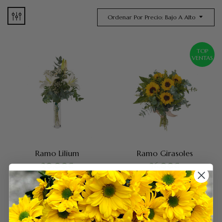
Ordenar Por Precio: Bajo A Alto
TOP
VENTAS
Ramo Lilium
Ramo Girasoles
20.00
€
36.00
€