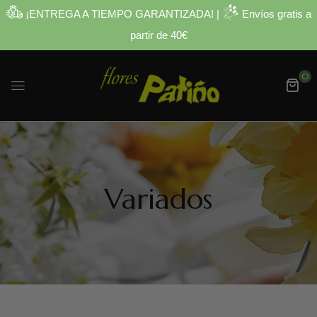
¡ENTREGA A TIEMPO GARANTIZADA! |
Envíos gratis a
partir de 40€
0
Variados